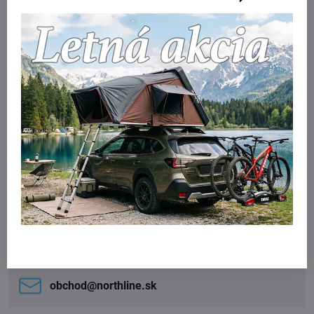
Thule Square Bar Clamp pre
Peugeot 308 Hatch 2022 - ,
Skladom
269 €
Do košíka
Potrebujete poradiť?
Kontaktujte nás:
obchod​@northline​.sk