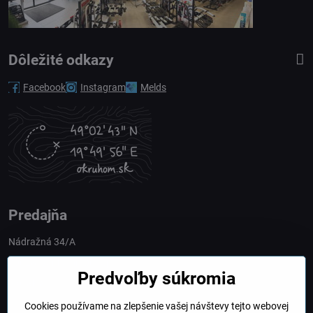
Dôležité odkazy
Facebook
Instagram
Melds
Predajňa
Nádražná 34/A
90028 Ivánka pri Dunaji
Predvoľby súkromia
Slovakia
Cookies používame na zlepšenie vašej návštevy tejto webovej
obchod​@northline​.sk