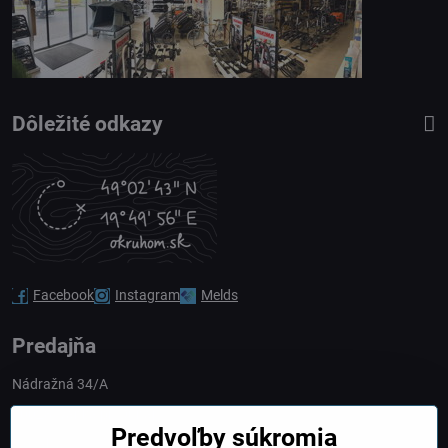
Dôležité odkazy
Facebook
Instagram
Melds
Predajňa
Nádražná 34/A
90028 Ivánka pri Dunaji
Predvoľby súkromia
Slovakia