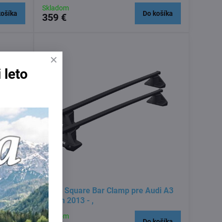
Skladom
košíka
Do košíka
359 €
 leto
di A3
Thule Square Bar Clamp pre Audi A3
Sedan 2013 - ,
Skladom
košíka
Do košíka