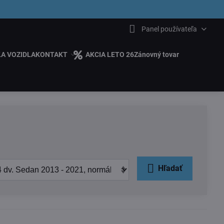
6.00
Panel používateľa
ĽA VOZIDLA
KONTAKT
AKCIA LETO 26
Zánovný tovar
Hľadať