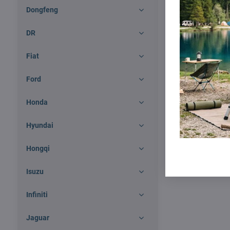
359 €
Dongfeng
DR
Fiat
Ford
Honda
Hyundai
Hongqi
Isuzu
Infiniti
Jaguar