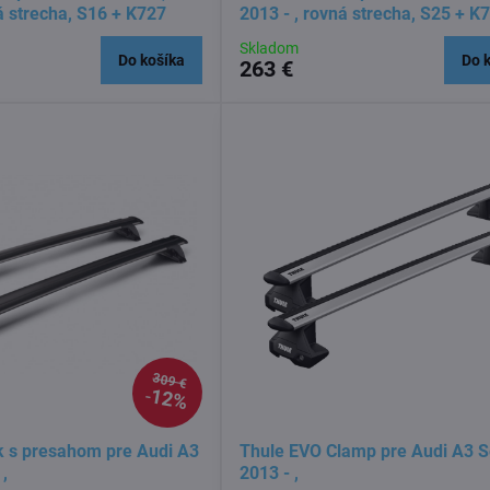
á strecha, S16 + K727
2013 - , rovná strecha, S25 + K
Skladom
Do košíka
Do 
263 €
309 €
12%
k s presahom pre Audi A3
Thule EVO Clamp pre Audi A3 
,
2013 - ,