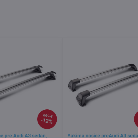
299 €
12%
e pre Audi A3 sedan,
Yakima nosiče preAudi A3 seda