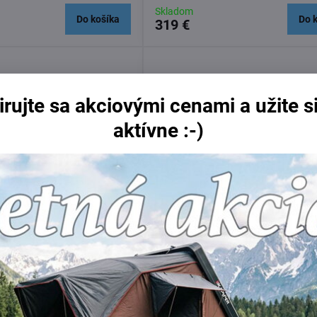
Skladom
Do košíka
Do 
319 €
irujte sa akciovými cenami a užite si
aktívne :-)
Clamp pre Audi A3 Sedan
Thule EDGE Clamp Black pre Au
Sedan 2013 - ,
Skladom
Do košíka
Do 