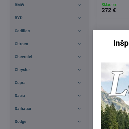
Skladom
BMW
272 €
BYD
Cadillac
Inšp
Citroen
Chevrolet
Chrysler
Cupra
Dacia
Daihatsu
Thule EDGE 
2013 - ,
Dodge
Skladom