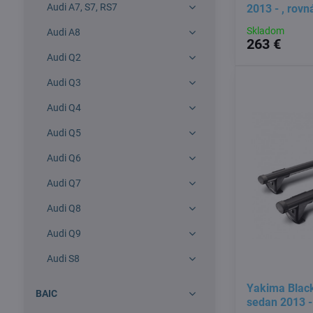
Audi A7, S7, RS7
2013 - , rovn
Skladom
Audi A8
263 €
Audi Q2
Audi Q3
Audi Q4
Audi Q5
Audi Q6
Audi Q7
Audi Q8
Audi Q9
Audi S8
Yakima Blac
BAIC
sedan 2013 - 