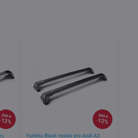
299 €
309 €
12%
12%
n,
Yakima Black nosiče pre Audi A3