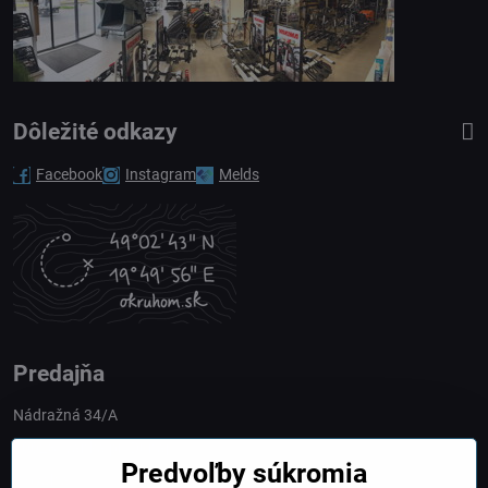
Dôležité odkazy
Facebook
Instagram
Melds
Predajňa
Nádražná 34/A
90028 Ivánka pri Dunaji
Predvoľby súkromia
Slovakia