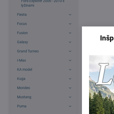
Ford Explorer 2006 - 2010 s
lyžinami
Fiesta
Focus
Fusion
Inšp
Galaxy
Grand Turneo
I-Max
KA model
Kuga
Mondeo
Mustang
Puma