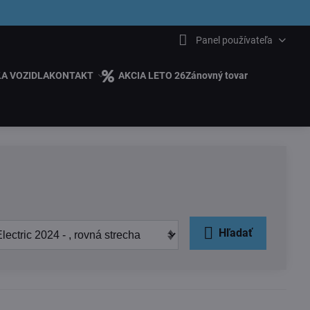
6.00
Panel používateľa
ĽA VOZIDLA
KONTAKT
AKCIA LETO 26
Zánovný tovar
Hľadať