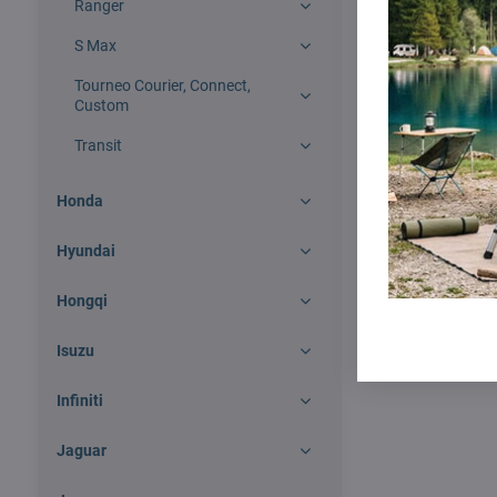
Ranger
S Max
Tourneo Courier, Connect,
Custom
Transit
Honda
Hyundai
Hongqi
Isuzu
Infiniti
Jaguar