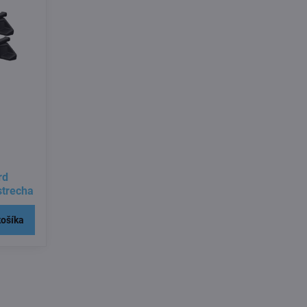
rd
 strecha
košíka