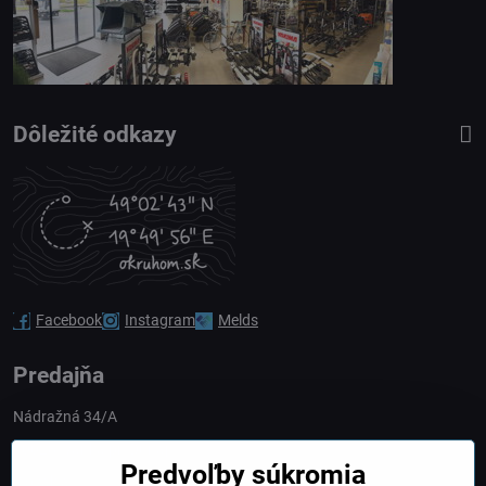
Dôležité odkazy
Facebook
Instagram
Melds
Predajňa
Nádražná 34/A
90028 Ivánka pri Dunaji
Predvoľby súkromia
Slovakia