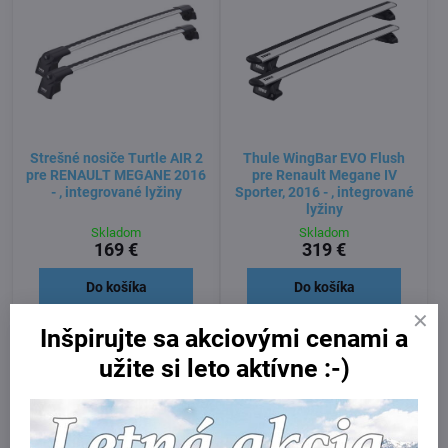
Strešné nosiče Turtle AIR 2
Thule WingBar EVO Flush
pre RENAULT MEGANE 2016
pre Renault Megane IV
- , integrované lyžiny
Sporter, 2016 - , integrované
lyžiny
Skladom
Skladom
169 €
319 €
Do košíka
Do košíka
Inšpirujte sa akciovými cenami a
užite si leto aktívne :-)