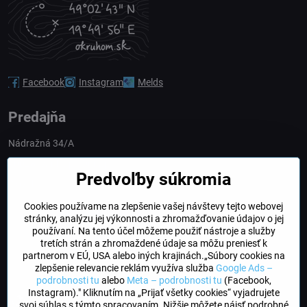
Facebook
Instagram
Melds
Predajňa
Nádražná 34/A
90028 Ivánka pri Dunaji
Predvoľby súkromia
Slovakia
Cookies používame na zlepšenie vašej návštevy tejto webovej
obchod​@northline​.sk
stránky, analýzu jej výkonnosti a zhromažďovanie údajov o jej
používaní. Na tento účel môžeme použiť nástroje a služby
Otváracie hodiny
tretích strán a zhromaždené údaje sa môžu preniesť k
PO, UT, STR, ŠT: 9.00 - 17.00
partnerom v EÚ, USA alebo iných krajinách.„Súbory cookies na
PIA: 8.00 - 16.00
zlepšenie relevancie reklám využíva služba
Google Ads –
podrobnosti tu
alebo
Meta – podrobnosti tu
(Facebook,
Instagram)." Kliknutím na „Prijať všetky cookies“ vyjadrujete
DogFriendly
svoj súhlas s týmto spracovaním. Nižšie môžete nájsť podrobné