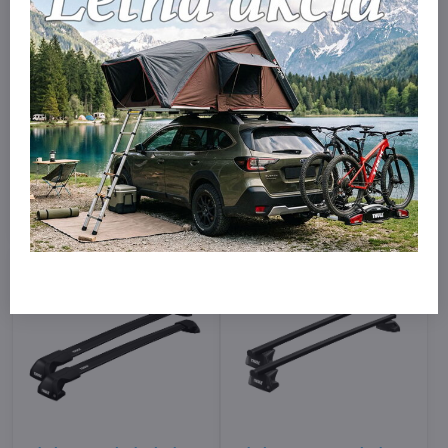
Thule WingBar EVO Black
Thule EDGE Flush pre
Flush pre Renault Megane
Renault Megane IV Sporter,
IV Sporter, 2016 - ,
2016 - , integrované lyžiny
integrované lyžinyc
Skladom
Skladom
359 €
359 €
Do košíka
Do košíka