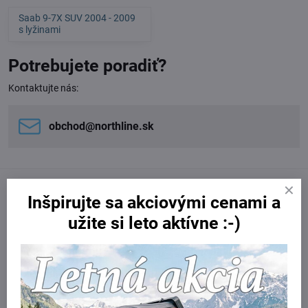
Saab 9-7X SUV 2004 - 2009
s lyžinami
Potrebujete poradiť?
Kontaktujte nás:
obchod​@northline​.sk
Inšpirujte sa akciovými cenami a
užite si leto aktívne :-)