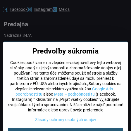
Facebook
Instagram
Melds
Predajňa
Nádražná 34/A
90028 Ivánka pri Dunaji
Predvoľby súkromia
Slovakia
Cookies používame na zlepšenie vašej návštevy tejto webovej
obchod​@northline​.sk
stránky, analýzu jej výkonnosti a zhromažďovanie údajov o jej
používaní. Na tento účel môžeme použiť nástroje a služby
Otváracie hodiny
tretích strán a zhromaždené údaje sa môžu preniesť k
PO, UT, STR, ŠT: 9.00 - 17.00
partnerom v EÚ, USA alebo iných krajinách.„Súbory cookies na
PIA: 8.00 - 16.00
zlepšenie relevancie reklám využíva služba
Google Ads –
podrobnosti tu
alebo
Meta – podrobnosti tu
(Facebook,
Instagram)." Kliknutím na „Prijať všetky cookies“ vyjadrujete
DogFriendly
svoj súhlas s týmto spracovaním. Nižšie môžete nájsť podrobné
Psíky sú u nás vítané
informácie alebo upraviť svoje preferencie
Zásady ochrany osobných údajov
©
2026
Copyright