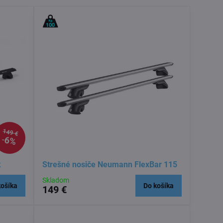
149 €
6%
k
Strešné nosiče Neumann FlexBar 115
Skladom
košíka
Do košíka
149 €