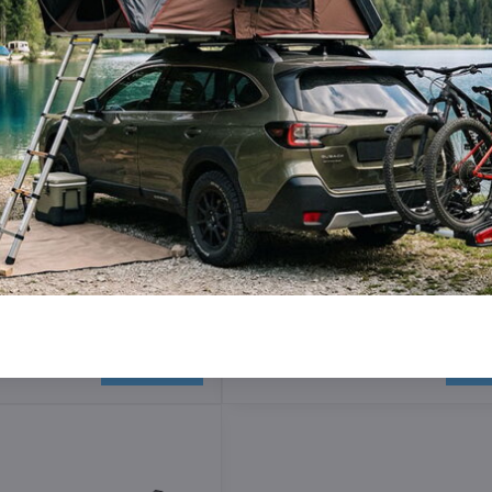
r EVO RaisedRails Black
Thule Raised Rail Edge 86/77
zidlá s lyžinami
Skladom
Do košíka
Do 
359 €