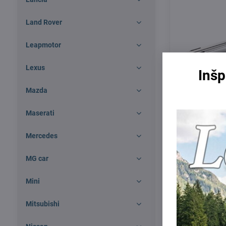
Land Rover
Leapmotor
Lexus
Inšp
Mazda
Maserati
Mercedes
Yakima streš
Volkswagen G
kombi 2009 - 
MG car
Skladom
Mini
263 €
Mitsubishi