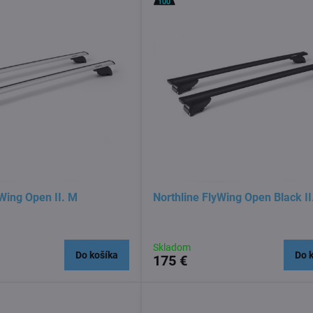
yWing Open II. M
Northline FlyWing Open Black II
Skladom
Do košíka
Do 
175 €