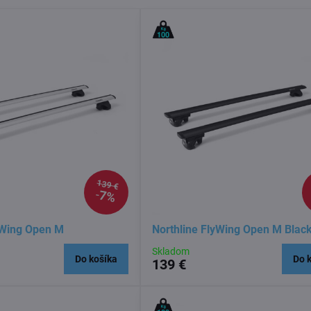
139 €
7%
yWing Open M
Northline FlyWing Open M Blac
Skladom
Do košíka
Do 
139 €