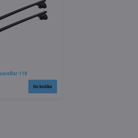
quareBar 118
Do košíka