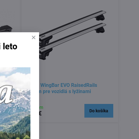
 leto
259 €
12%
ck
Thule WingBar EVO RaisedRails
118cm pre vozidlá s lyžinami
Skladom
košíka
Do košíka
269 €