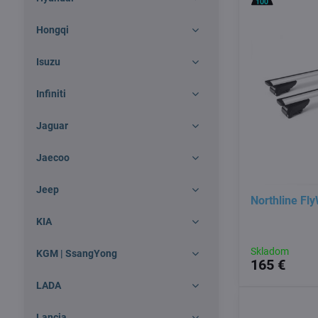
Hongqi
Isuzu
Infiniti
Jaguar
Jaecoo
Jeep
Northline Fl
KIA
Skladom
KGM | SsangYong
165 €
LADA
Lancia