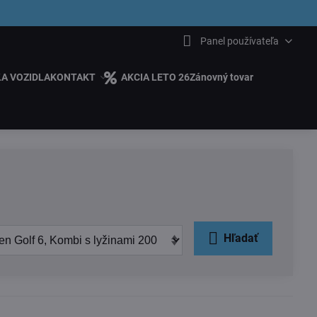
6.00
Panel používateľa
ĽA VOZIDLA
KONTAKT
AKCIA LETO 26
Zánovný tovar
Hľadať