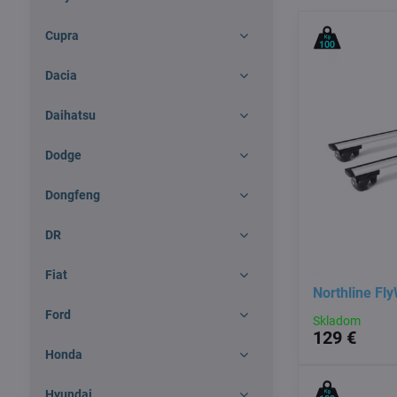
Cupra
Dacia
Daihatsu
Dodge
Dongfeng
DR
Fiat
Northline Fl
Ford
Skladom
129 €
Honda
Hyundai