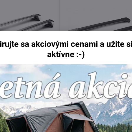
irujte sa akciovými cenami a užite si
aktívne :-)
299 €
12%
né nosiče pre
Strešné nosiče Yakima S53 Bla
olf, Mk6 5 dverové
, s lyžinami
Skladom
Do košíka
Do 
228 €