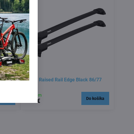
Thule Raised Rail Edge Black 86/77
Skladom
košíka
Do košíka
399 €