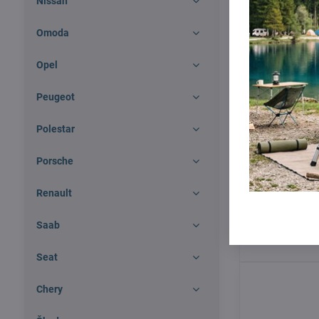
Nissan
Omoda
Opel
Peugeot
Polestar
Porsche
Thule WingBa
Renault
118cm pre vo
Saab
Skladom
309 €
Seat
Chery