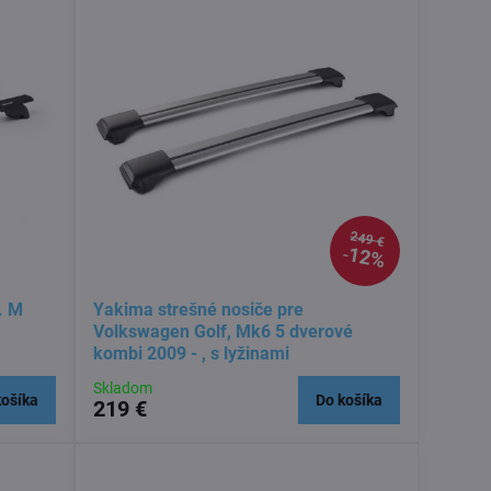
249 €
12%
. M
Yakima strešné nosiče pre
Volkswagen Golf, Mk6 5 dverové
kombi 2009 - , s lyžinami
Skladom
košíka
Do košíka
219 €