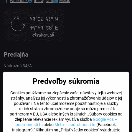
Facebook
Instagram
Melds
Predajňa
Nádražná 34/A
90028 Ivánka pri Dunaji
Predvoľby súkromia
Slovakia
Cookies používame na zlepšenie vašej návštevy tejto webovej
obchod​@northline​.sk
stránky, analýzu jej výkonnosti a zhromažďovanie údajov o jej
používaní. Na tento účel môžeme použiť nástroje a služby
Otváracie hodiny
tretích strán a zhromaždené údaje sa môžu preniesť k
PO, UT, STR, ŠT: 9.00 - 17.00
partnerom v EÚ, USA alebo iných krajinách.„Súbory cookies na
PIA: 8.00 - 16.00
zlepšenie relevancie reklám využíva služba
Google Ads –
podrobnosti tu
alebo
Meta – podrobnosti tu
(Facebook,
Instagram)." Kliknutím na „Prijať všetky cookies“ vyjadrujete
DogFriendly