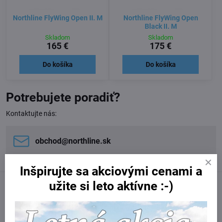
Northline FlyWing Open II. M
Northline FlyWing Open
Black II. M
Skladom
Skladom
165 €
175 €
Do košíka
Do košíka
Potrebujete poradiť?
Kontaktujte nás:
obchod​@northline​.sk
Inšpirujte sa akciovými cenami a
užite si leto aktívne :-)