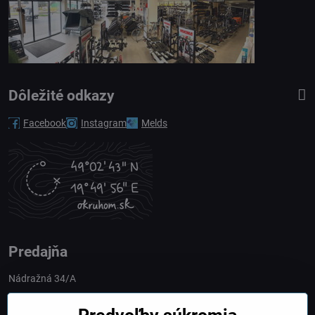
Dôležité odkazy
Facebook
Instagram
Melds
Predajňa
Nádražná 34/A
90028 Ivánka pri Dunaji