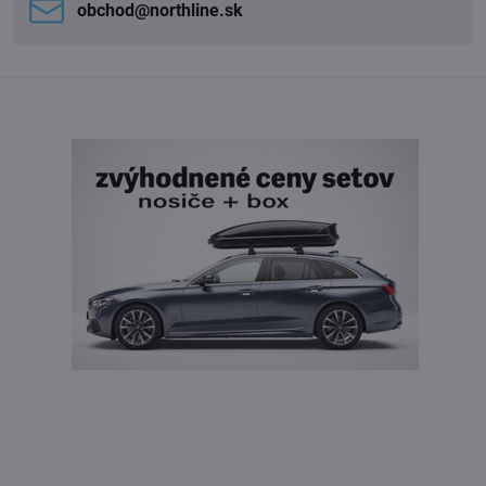
obchod​@northline​.sk