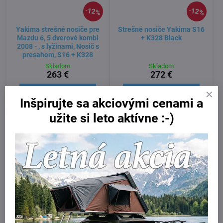
12%
12%
Yakima strešné nosiče pre
Strešné nosiče Yakima S16
Mazdu 6, 5 dverové kombi
+ K328 Black
2008 - , s lyžinami, Nosič s
presahom, S16 + K328
Skladom
Skladom
263 €
272 €
Do košíka
Do košíka
Inšpirujte sa akciovými cenami a
užite si leto aktívne :-)
Thule Raised Rail Edge
Thule Raised Rail Edge
77/77
Black 77/77