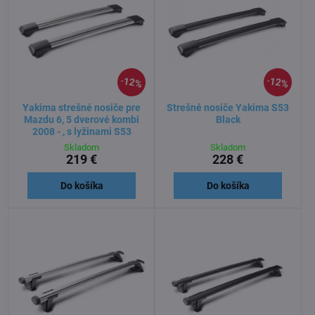
12%
12%
Yakima strešné nosiče pre
Strešné nosiče Yakima S53
Mazdu 6, 5 dverové kombi
Black
2008 - , s lyžinami S53
Skladom
Skladom
219 €
228 €
Do košíka
Do košíka