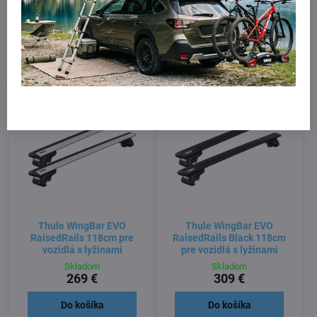
Skladom
Skladom
359 €
399 €
Do košíka
Do košíka
Thule WingBar EVO
Thule WingBar EVO
RaisedRails 118cm pre
RaisedRails Black 118cm
vozidlá s lyžinami
pre vozidlá s lyžinami
Skladom
Skladom
269 €
309 €
Do košíka
Do košíka