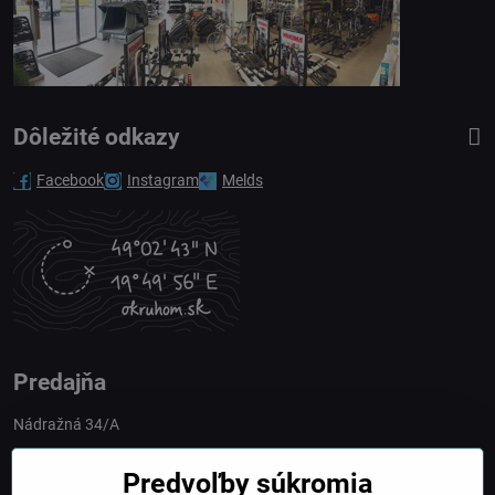
Dôležité odkazy
Facebook
Instagram
Melds
Predajňa
Nádražná 34/A
90028 Ivánka pri Dunaji
Predvoľby súkromia
Slovakia