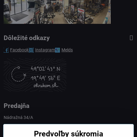
Dôležité odkazy
Facebook
Instagram
Melds
Predajňa
Nádražná 34/A
90028 Ivánka pri Dunaji
Predvoľby súkromia
Slovakia