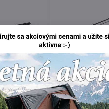
irujte sa akciovými cenami a užite si
aktívne :-)
Wing Open Black II. L
Thule Raised Rail Edge 86/77
Skladom
Do košíka
Do 
359 €