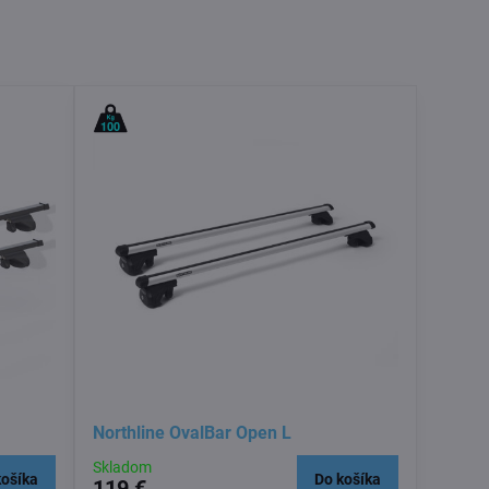
Northline OvalBar Open L
Skladom
košíka
Do košíka
119 €