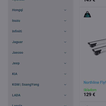
Hongqi
Isuzu
Infiniti
Jaguar
Jaecoo
Jeep
KIA
Northline Fl
KGM | SsangYong
Skladom
129 €
LADA
Lancia