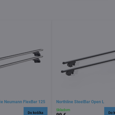
iče Neumann FlexBar 125
Northline SteelBar Open L
Skladom
Do košíka
Do 
99 €