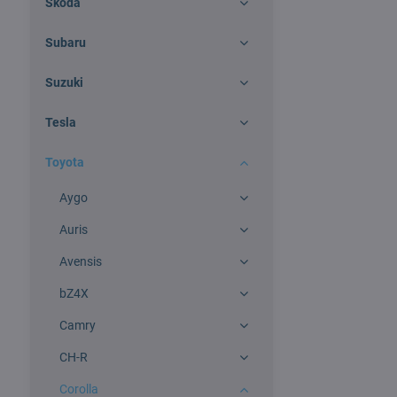
Škoda
Subaru
Suzuki
Tesla
Toyota
Aygo
Auris
Avensis
bZ4X
Camry
CH-R
Corolla