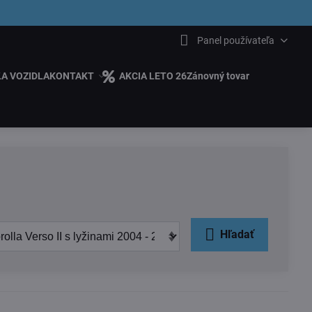
6.00
Panel používateľa
ĽA VOZIDLA
KONTAKT
AKCIA LETO 26
Zánovný tovar
Hľadať