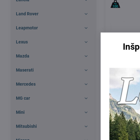
Land Rover
Leapmotor
Lexus
Inšp
Mazda
Maserati
Mercedes
Northline Fly
MG car
Skladom
175 €
Mini
Mitsubishi