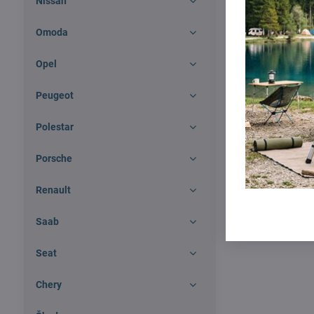
Nissan
Omoda
Opel
Peugeot
Polestar
Porsche
Renault
Saab
Seat
Chery