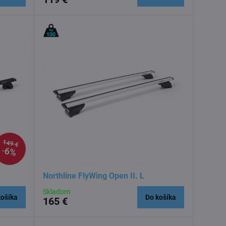
149 €
6%
Northline FlyWing Open II. L
Skladom
košíka
Do košíka
165 €