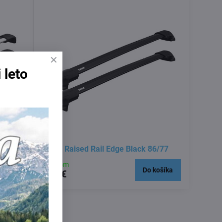
 leto
Thule Raised Rail Edge Black 86/77
Skladom
košíka
Do košíka
399 €