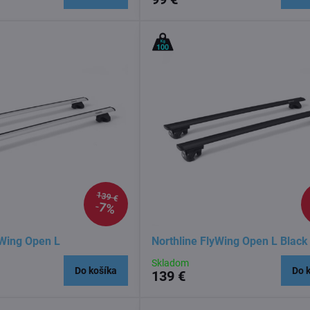
139 €
7%
yWing Open L
Northline FlyWing Open L Black
Skladom
Do košíka
Do 
139 €