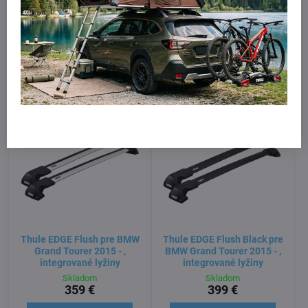
pre BMW Grand Tourer 2015
Flush pre BMW Grand Tourer
- , integrované lyžiny
2015 - , integrované lyžiny
Skladom
Skladom
319 €
359 €
Do košíka
Do košíka
Thule EDGE Flush pre BMW
Thule EDGE Flush Black pre
Grand Tourer 2015 - ,
BMW Grand Tourer 2015 - ,
integrované lyžiny
integrované lyžiny
Skladom
Skladom
359 €
399 €