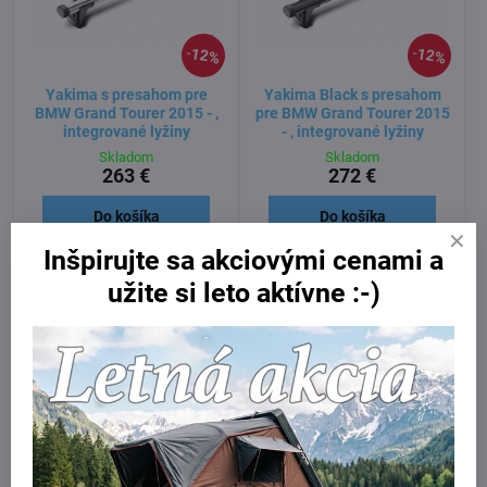
12%
12%
Yakima s presahom pre
Yakima Black s presahom
BMW Grand Tourer 2015 - ,
pre BMW Grand Tourer 2015
integrované lyžiny
- , integrované lyžiny
Skladom
Skladom
263 €
272 €
Do košíka
Do košíka
Inšpirujte sa akciovými cenami a
užite si leto aktívne :-)
Thule WingBar EVO Flush
Thule WingBar EVO Black