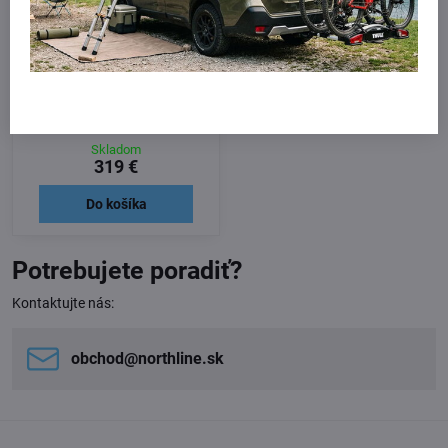
Thule WingBar EVO Flush
pre VOLVO V60 2010 - 2015 ,
s integrovanými lyžinami
Skladom
319 €
Do košíka
Potrebujete poradiť?
Kontaktujte nás:
obchod​@northline​.sk