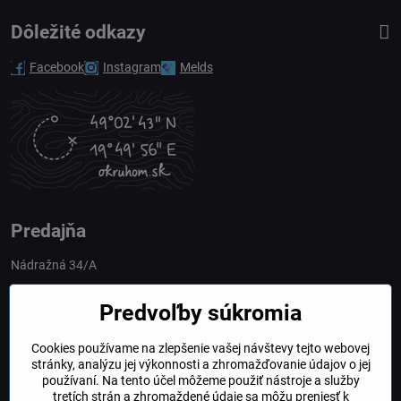
Dôležité odkazy
Facebook
Instagram
Melds
Predajňa
Nádražná 34/A
90028 Ivánka pri Dunaji
Predvoľby súkromia
Slovakia
Cookies používame na zlepšenie vašej návštevy tejto webovej
obchod​@northline​.sk
stránky, analýzu jej výkonnosti a zhromažďovanie údajov o jej
používaní. Na tento účel môžeme použiť nástroje a služby
Otváracie hodiny
tretích strán a zhromaždené údaje sa môžu preniesť k