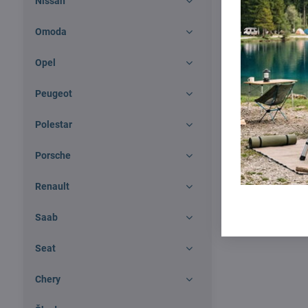
Nissan
Omoda
Opel
Peugeot
Polestar
Porsche
Renault
Saab
Seat
Chery