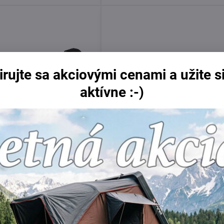
irujte sa akciovými cenami a užite si
aktívne :-)
lush pre Subaru Outback
Thule EDGE Flush Black pre Su
integrované lyžiny
Outback 2009 - 2014, integrova
lyžiny
Skladom
Do košíka
Do 
399 €