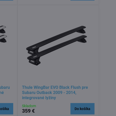
ubaru
Thule WingBar EVO Black Flush pre
né
Subaru Outback 2009 - 2014,
integrované lyžiny
Skladom
košíka
Do košíka
359 €