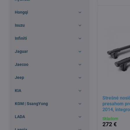
Hongqi
Isuzu
Infiniti
Jaguar
Jaecoo
Jeep
KIA
Strešné nosi
presahom pr
KGM | SsangYong
2014, integro
LADA
Skladom
272 €
Lancia