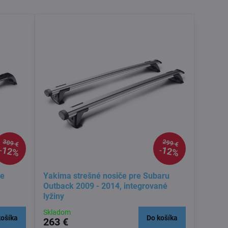
309 €
299 €
12%
12%
re
Yakima strešné nosiče pre Subaru
Outback 2009 - 2014, integrované
lyžiny
Skladom
košíka
Do košíka
263 €