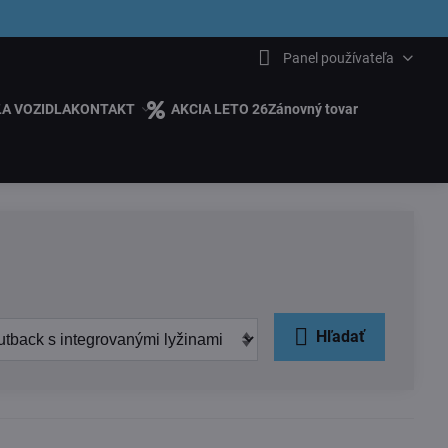
6.00
Panel používateľa
ĽA VOZIDLA
KONTAKT
AKCIA LETO 26
Zánovný tovar
Hľadať