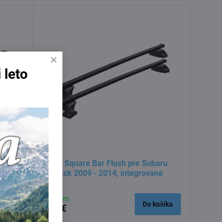
 leto
baru
Thule Square Bar Flush pre Subaru
né
Outback 2009 - 2014, integrované
lyžiny
Skladom
košíka
Do košíka
269 €