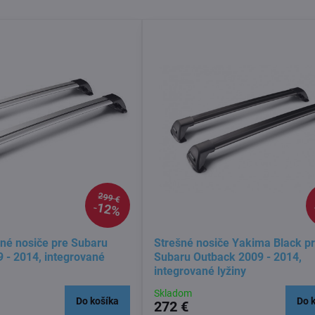
299 €
12%
né nosiče pre Subaru
Strešné nosiče Yakima Black p
 - 2014, integrované
Subaru Outback 2009 - 2014,
integrované lyžiny
Skladom
Do košíka
Do 
272 €