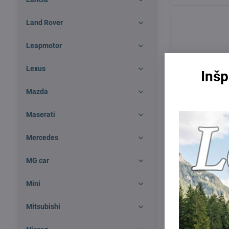
Land Rover
Leapmotor
Lexus
Inšp
Mazda
Maserati
Mercedes
MG car
Thule EDGE F
2009 - 2014, 
Mini
Skladom
Mitsubishi
359 €