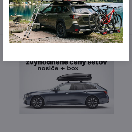
obchod​@northline​.sk