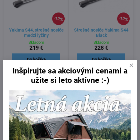
12%
12%
Yakima S44, strešné nosiče
Strešné nosiče Yakima S44
medzi lyžiny
Black
Skladom
Skladom
219 €
228 €
Do košíka
Do košíka
Inšpirujte sa akciovými cenami a
užite si leto aktívne :-)
12%
Strešné nosiče Yakima S15
Thule WingBar EVO