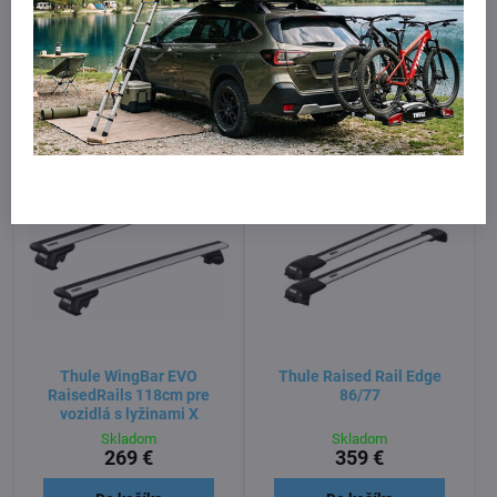
+ K328
RaisedRails Black 118cm
pre vozidlá s lyžinami
Skladom
Skladom
263 €
309 €
Do košíka
Do košíka
Thule WingBar EVO
Thule Raised Rail Edge
RaisedRails 118cm pre
86/77
vozidlá s lyžinami X
Skladom
Skladom
269 €
359 €