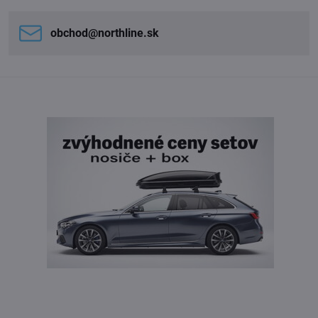
obchod​@northline​.sk