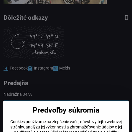
Dôležité odkazy
Facebook
Instagram
Melds
Predajňa
Nádražná 34/A
90028 Ivánka pri Dunaji
Predvoľby súkromia
Slovakia
Cookies používame na zlepšenie vašej návštevy tejto webovej
obchod​@northline​.sk
stránky, analýzu jej výkonnosti a zhromažďovanie údajov o jej