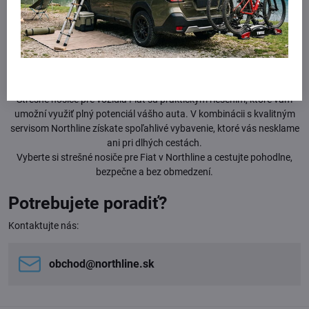
riešenie.
Samozrejmosťou je aj profesionálna montáž v autorizovanej predajni
Northline. Nosiče vám nainštalujeme, skontrolujeme ich uchytenie a
vysvetlíme správne používanie, aby ste mali istotu maximálnej
bezpečnosti na cestách.
Strešné nosiče pre vozidlá Fiat sú praktickým riešením, ktoré vám
umožní využiť plný potenciál vášho auta. V kombinácii s kvalitným
servisom Northline získate spoľahlivé vybavenie, ktoré vás nesklame
ani pri dlhých cestách.
Vyberte si strešné nosiče pre Fiat v Northline a cestujte pohodlne,
bezpečne a bez obmedzení.
Potrebujete poradiť?
Kontaktujte nás:
obchod​@northline​.sk