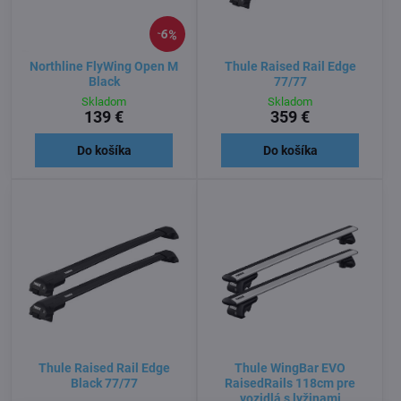
6%
Northline FlyWing Open M
Thule Raised Rail Edge
Black
77/77
Skladom
Skladom
139 €
359 €
Do košíka
Do košíka
Thule Raised Rail Edge
Thule WingBar EVO
Black 77/77
RaisedRails 118cm pre
vozidlá s lyžinami