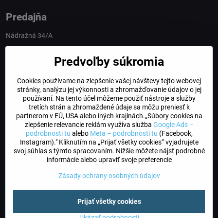
Predajňa
Nádražná 34/A
90028 Ivánka pri Dunaji
Predvoľby súkromia
Slovakia
Cookies používame na zlepšenie vašej návštevy tejto webovej
obchod​@northline​.sk
stránky, analýzu jej výkonnosti a zhromažďovanie údajov o jej
používaní. Na tento účel môžeme použiť nástroje a služby
Otváracie hodiny
tretích strán a zhromaždené údaje sa môžu preniesť k
PO, UT, STR, ŠT: 9.00 - 17.00
partnerom v EÚ, USA alebo iných krajinách.„Súbory cookies na
PIA: 8.00 - 16.00
zlepšenie relevancie reklám využíva služba
Google Ads –
podrobnosti tu
alebo
Meta – podrobnosti tu
(Facebook,
Instagram)." Kliknutím na „Prijať všetky cookies“ vyjadrujete
DogFriendly
svoj súhlas s týmto spracovaním. Nižšie môžete nájsť podrobné
Psíky sú u nás vítané
informácie alebo upraviť svoje preferencie
Zásady ochrany osobných údajov
©
2026
Copyright
Predvoľby súkromia
Zásady ochrany osobných údajov
Prijať všetky cookies
Stav objednávky
Ukázať podrobnosti