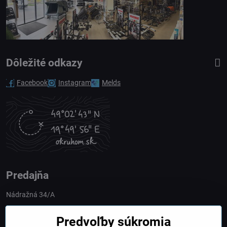
Dôležité odkazy
Facebook
Instagram
Melds
Predajňa
Nádražná 34/A
90028 Ivánka pri Dunaji
Predvoľby súkromia
Slovakia