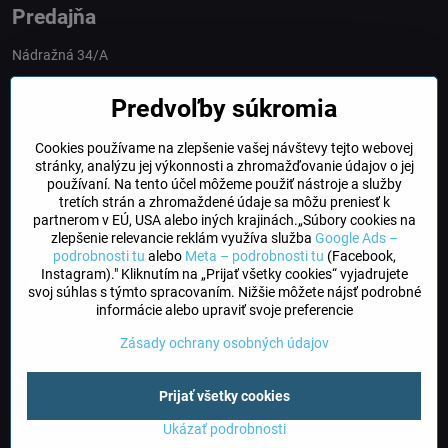
Predajňa
Nádražná 34/A
90028 Ivánka pri Dunaji
Predvoľby súkromia
Slovakia
Cookies používame na zlepšenie vašej návštevy tejto webovej
obchod​@northline​.sk
stránky, analýzu jej výkonnosti a zhromažďovanie údajov o jej
používaní. Na tento účel môžeme použiť nástroje a služby
Otváracie hodiny
tretích strán a zhromaždené údaje sa môžu preniesť k
PO, UT, STR, ŠT: 9.00 - 17.00
partnerom v EÚ, USA alebo iných krajinách.„Súbory cookies na
PIA: 8.00 - 16.00
zlepšenie relevancie reklám využíva služba
Google Ads –
podrobnosti tu
alebo
Meta – podrobnosti tu
(Facebook,
Instagram)." Kliknutím na „Prijať všetky cookies“ vyjadrujete
DogFriendly
svoj súhlas s týmto spracovaním. Nižšie môžete nájsť podrobné
Psíky sú u nás vítané
informácie alebo upraviť svoje preferencie
Zásady ochrany osobných údajov
©
2026
Copyright
Predvoľby súkromia
Zásady ochrany osobných údajov
Prijať všetky cookies
Stav objednávky
Ukázať podrobnosti
Vytvorené pomocou:
BiznisWeb.sk