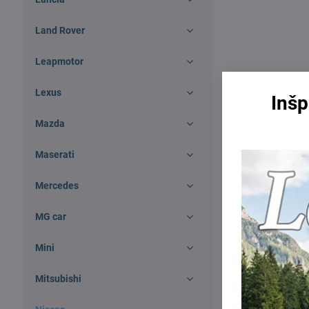
Land Rover
Leapmotor
Lexus
Inšp
Mazda
Maserati
Mercedes
MG car
Mini
Mitsubishi