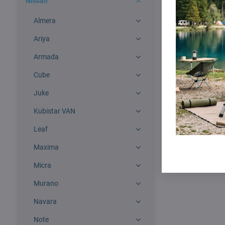
Nissan
Almera
Ariya
Armada
Cube
Juke
Kubistar VAN
Leaf
Maxima
Micra
Murano
Navara
Note