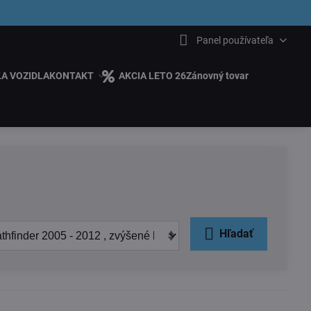
6.00
Panel používateľa
ĽA VOZIDLA
KONTAKT
AKCIA LETO 26
Zánovný tovar
Hľadať