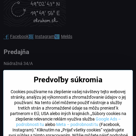
Facebook
Instagram
Melds
Predajňa
Nádražná 34/A
90028 Ivánka pri Dunaji
Predvoľby súkromia
Slovakia
Cookies používame na zlepšenie vašej návštevy tejto webovej
obchod​@northline​.sk
stránky, analýzu jej výkonnosti a zhromažďovanie údajov o jej
používaní. Na tento účel môžeme použiť nástroje a služby
Otváracie hodiny
tretích strán a zhromaždené údaje sa môžu preniesť k
PO, UT, STR, ŠT: 9.00 - 17.00
partnerom v EÚ, USA alebo iných krajinách.„Súbory cookies na
PIA: 8.00 - 16.00
zlepšenie relevancie reklám využíva služba
Google Ads –
podrobnosti tu
alebo
Meta – podrobnosti tu
(Facebook,
Instagram)." Kliknutím na „Prijať všetky cookies“ vyjadrujete
DogFriendly
svoj súhlas s týmto spracovaním. Nižšie môžete nájsť podrobné