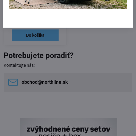
Thule Square Bar Clamp pre
Škodu Superb Sedan 2024 - ,
rovná strech
Skladom
269 €
Do košíka
Potrebujete poradiť?
Kontaktujte nás:
obchod​@northline​.sk