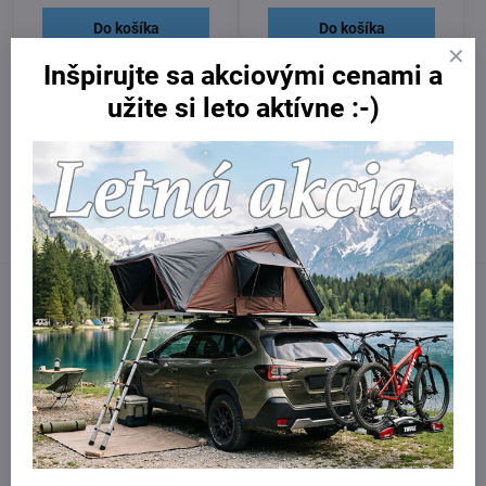
Do košíka
Do košíka
Inšpirujte sa akciovými cenami a
Potrebujete poradiť?
užite si leto aktívne :-)
Kontaktujte nás:
obchod​@northline​.sk