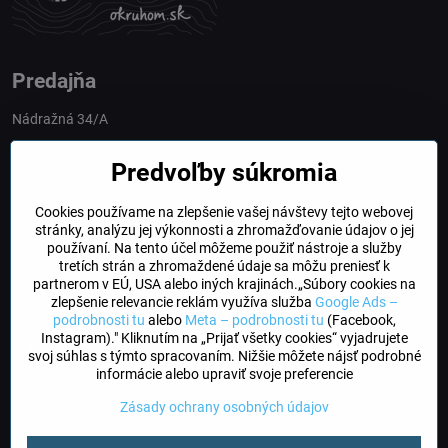
Predajňa
Nádražná 34/A
90028 Ivánka pri Dunaji
Predvoľby súkromia
Slovakia
Cookies používame na zlepšenie vašej návštevy tejto webovej
obchod​@northline​.sk
stránky, analýzu jej výkonnosti a zhromažďovanie údajov o jej
používaní. Na tento účel môžeme použiť nástroje a služby
Otváracie hodiny
tretích strán a zhromaždené údaje sa môžu preniesť k
PO, UT, STR, ŠT: 9.00 - 17.00
partnerom v EÚ, USA alebo iných krajinách.„Súbory cookies na
PIA: 8.00 - 16.00
zlepšenie relevancie reklám využíva služba
Google Ads –
podrobnosti tu
alebo
Meta – podrobnosti tu
(Facebook,
Instagram)." Kliknutím na „Prijať všetky cookies“ vyjadrujete
DogFriendly
svoj súhlas s týmto spracovaním. Nižšie môžete nájsť podrobné
Psíky sú u nás vítané
informácie alebo upraviť svoje preferencie
Zásady ochrany osobných údajov
©
2026
Copyright