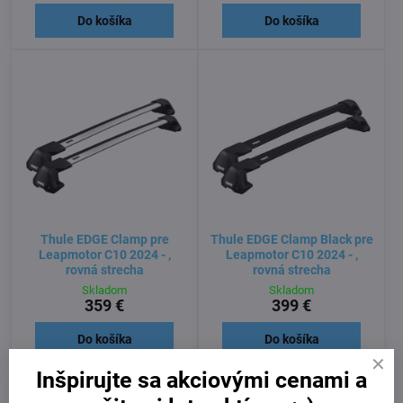
Do košíka
Do košíka
Thule EDGE Clamp pre
Thule EDGE Clamp Black pre
Leapmotor C10 2024 - ,
Leapmotor C10 2024 - ,
rovná strecha
rovná strecha
Skladom
Skladom
359 €
399 €
Do košíka
Do košíka
Inšpirujte sa akciovými cenami a