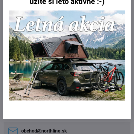
užite si leto aktívne :-)
Thule Square Bar Clamp pre
Leapmotor C10 2024 - ,
rovná strecha
Skladom
269 €
Do košíka
Potrebujete poradiť?
Kontaktujte nás:
obchod​@northline​.sk