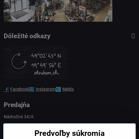
Dôležité odkazy
Facebook
Instagram
Melds
Predajňa
Nádražná 34/A
90028 Ivánka pri Dunaji
Predvoľby súkromia
Slovakia