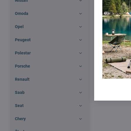
Nissan
Omoda
Opel
Peugeot
Polestar
Porsche
Renault
Saab
Seat
Chery