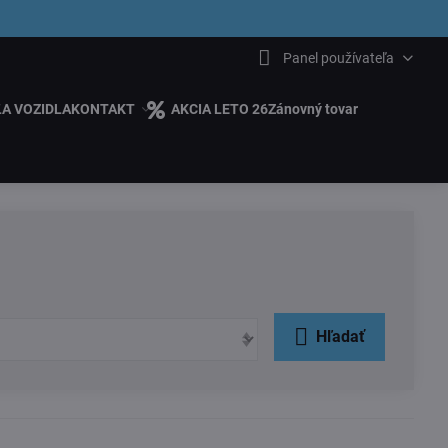
6.00
Panel používateľa
ĽA VOZIDLA
KONTAKT
AKCIA LETO 26
Zánovný tovar
Hľadať