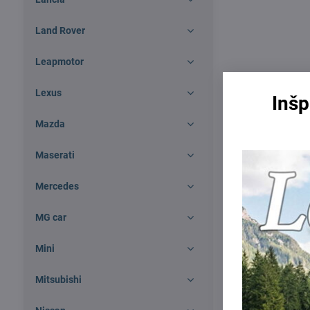
Land Rover
Leapmotor
Lexus
Inšp
Mazda
Maserati
Mercedes
MG car
Mini
Mitsubishi