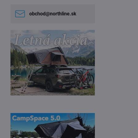
obchod​@northline​.sk